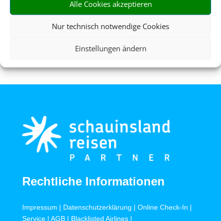
Alle Cookies akzeptieren
Mietwagen
Nur technisch notwendige Cookies
Einstellungen ändern
Rechtliche Informationen
Impressum
|
Datenschutzerklärung
|
Online Check-In
|
Service
|
AGB
|
Blacklisted Airlines
|